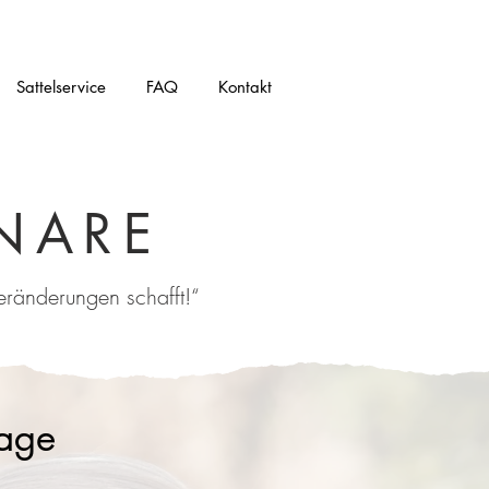
Sattelservice
FAQ
Kontakt
NARE
eränderungen schafft!“
age