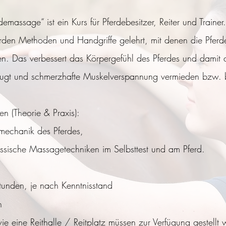
assage“ ist ein Kurs für Pferdebesitzer, Reiter und Trainer.
erden Methoden und Handgriffe gelehrt, mit denen die Pferd
nen. Das verbessert das Körpergefühl des Pferdes und dami
ugt und schmerzhafte Muskelverspannung vermieden bzw. be
en (Theorie & Praxis):
omechanik des Pferdes,
assische Massagetechniken im Selbsttest und am Pferd.
tunden, je nach Kenntnisstand
n
ie eine Reithalle / Reitplatz müssen zur Verfügung gestellt